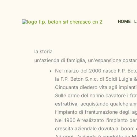
Vai
al
contenuto
HOME
L
la storia
un'azienda di famiglia, un'espansione costa
Nel marzo del 2000 nasce F.P. Beton
la F.P. Beton S.n.c. di Soldi Luigia 
Cinquanta diedero vita agli impianti 
Sulle orme del nonno cavatore i fra
estrattiva
, acquistando qualche anno
l’impianto di frantumazione degli a
Nel 1960 è realizzato l’impianto pe
crescita aziendale dovuta al boom ed
Ad oggi, l’azienda è condotta da
Ma