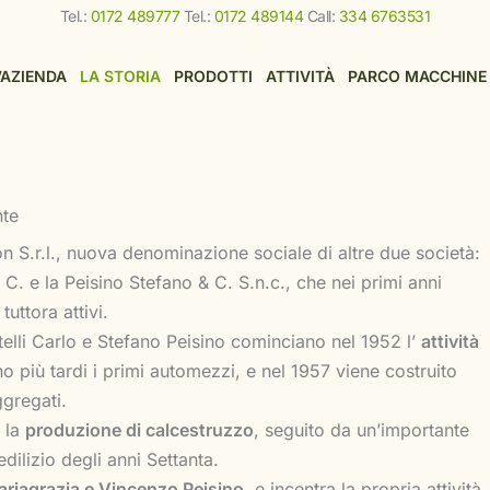
Tel.:
0172 489777
Tel.:
0172 489144
Call:
334 6763531
’AZIENDA
LA STORIA
PRODOTTI
ATTIVITÀ
PARCO MACCHINE
nte
 S.r.l., nuova denominazione sociale di altre due società:
& C. e la Peisino Stefano & C. S.n.c., che nei primi anni
tuttora attivi.
telli Carlo e Stefano Peisino cominciano nel 1952 l’
attività
 più tardi i primi automezzi, e nel 1957 viene costruito
ggregati.
r la
produzione di calcestruzzo
, seguito da un’importante
ilizio degli anni Settanta.
riagrazia e Vincenzo Peisino
e incentra la propria attività