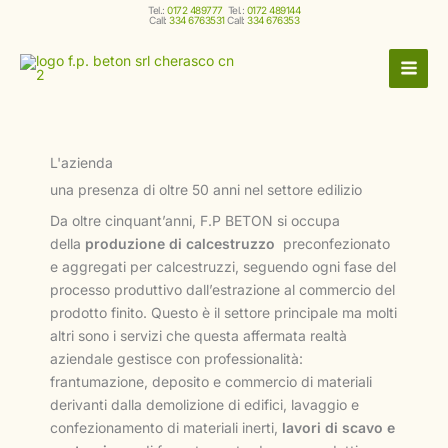
Vai
Tel.:
0172 489777
Tel.:
0172 489144
Call:
334 6763531
Call:
334 676353
al
contenuto
L'azienda
una presenza di oltre 50 anni nel settore edilizio
Da oltre cinquant’anni, F.P BETON si occupa
della
produzione di calcestruzzo
preconfezionato
e aggregati per calcestruzzi, seguendo ogni fase del
processo produttivo dall’estrazione al commercio del
prodotto finito. Questo è il settore principale ma molti
altri sono i servizi che questa affermata realtà
aziendale gestisce con professionalità:
frantumazione, deposito e commercio di materiali
derivanti dalla demolizione di edifici, lavaggio e
confezionamento di materiali inerti,
lavori di scavo e